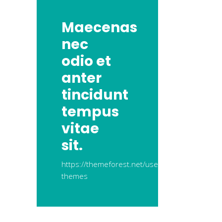
Maecenas
nec
odio et
anter
tincidunt
tempus
vitae
sit.
https://themeforest.net/user/elated-
themes