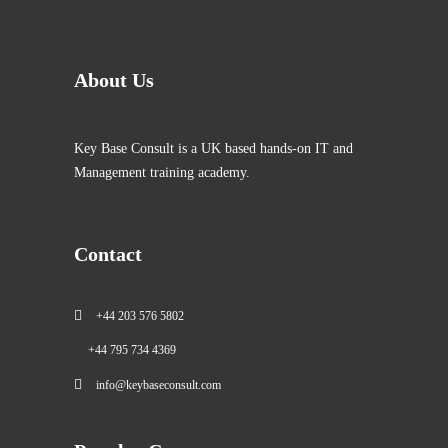
About Us
Key Base Consult is a UK based hands-on IT and
Management training academy.
Contact
+44 203 576 5802
+44 795 734 4369
info@keybaseconsult.com